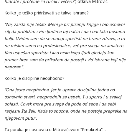
hidrate i proteine za ručak i večeru”,
otkriva Mitrović.
Koliko je teško pridržavati se takve ishrane?
“Ne, zaista nije teško. Meni je pri pisanju knjige i bio osnovni
cilj da približim svim ljudima taj način i da i oni tako postanu
bolji. Uvideo sam da se mnogi sportisti ne hrane zdravo, a tu
ne mislim samo na profesionalce, već pre svega na amatere.
Kao uspešan sportista i kao neko koga ljudi gledaju kao
primer hteo sam da prikažem da postoji i vid ishrane koji nije
naporan”.
Koliko je discipline neophodno?
“Ona jeste neophodna, jer je upravo disciplina jedna od
osnovnih stvari, neophodnih za uspeh. I u sportu i u svakoj
oblasti. Čovek mora pre svega da pođe od sebe i da sebi
razjasni šta želi. Kada to spozna, onda ne postoje prepreke na
njegovom putu”.
Ta poruka je i osnovna u Mitrovićevom “Preokretu”…