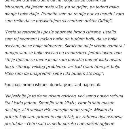
ishranom, da jedem malo više, pa se gojim, pa jedem malo
manje i tako dalje. Primetio sam da to nije put za uspeh i zato
sam rešio da se posavetujem sa centrom doktor Gifing”.
“Posle savetovanja i posle spoznaje hrono ishrane, ustalio
sam taj segment i našao način da budem bolji, da se bolje
osećam, da se bolje odmaram. Skraćeno mi je vreme odmora i
mnogo sam se bolje osećao na treninzima. Jednostavno, ono
što je tipično za mene je da sam potražio pomoć kada nisam
bio u situaciji velikog problema, već kada sam hteo još bolji.
Hteo sam da unapredim sebe i da budem što bolji”.
Spoznaja hrono ishrane donela je instant napredak.
“Najvažnije je to da se nisam odricao, već samo poveo računa
šta i kada jedem. Smanjio sam kilažu, istopio sam masne
naslage, al ii stekao više energije nego ranije. Mislim da
princip koji sam primenio nije težak, jer zahteva dva osnovna
postulata – četiri sata između obroka i ne mešati ugljene