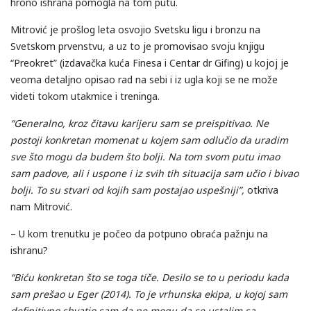
hrono ishrana pomogla na tom putu.
Mitrović je prošlog leta osvojio Svetsku ligu i bronzu na
Svetskom prvenstvu, a uz to je promovisao svoju knjigu
“Preokret” (izdavačka kuća Finesa i Centar dr Gifing) u kojoj je
veoma detaljno opisao rad na sebi i iz ugla koji se ne može
videti tokom utakmice i treninga.
“Generalno, kroz čitavu karijeru sam se preispitivao. Ne
postoji konkretan momenat u kojem sam odlučio da uradim
sve što mogu da budem što bolji. Na tom svom putu imao
sam padove, ali i uspone i iz svih tih situacija sam učio i bivao
bolji. To su stvari od kojih sam postajao uspešniji”,
otkriva
nam Mitrović.
– U kom trenutku je počeo da potpuno obraća pažnju na
ishranu?
“Biću konkretan što se toga tiče. Desilo se to u periodu kada
sam prešao u Eger (2014). To je vrhunska ekipa, u kojoj sam
definitivno shvatio sam da ne mogu da se ustalim sa