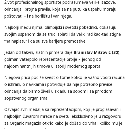
Život profesionalnog sportiste podrazumeva velike izazove,
odricanja i brojna pravila, koja se na putu ka uspehu moraju
poštovati – i na borilištu i van njega.
Najbolji među njima, olimpijski i svetski pobednici, dokazuju
svojim uspehom da se trud isplati i da veliki rad kad-tad stigne
“na naplatu” i da su sve barijere premostive.
Jedan od takvih, zlatnih primera daje
Branislav Mitrović (32)
,
golman vaterpolo reprezentacije Srbije – jednog od
najdominantnijih timova u istoriji modernog sporta.
Njegova priča podiže svest o tome koliko je važno voditi računa
o ishrani, o navikama i potvrđuje da nije potrebno previse
odricanja da bismo živeli u skladu sa sobom i sa prirodom
sopstvenog organizma.
Osvajač svih medalja sa reprezentacijom, koji je proglašavan i
najboljim čuvarom mreže na svetu, ekskluzivno je u razgovoru
za Organic magazin otkrio kako je došao do vrha i koliko mu je