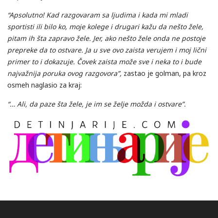
“Apsolutno! Kad razgovaram sa ljudima i kada mi mladi
sportisti ili bilo ko, moje kolege i drugari kažu da nešto žele,
pitam ih šta zapravo žele. Jer, ako nešto žele onda ne postoje
prepreke da to ostvare. Ja u sve ovo zaista verujem i moj lični
primer to i dokazuje. Čovek zaista može sve i neka to i bude
najvažnija poruka ovog razgovora”,
zastao je golman, pa kroz
osmeh naglasio za kraj:
“… Ali, da paze šta žele, je im se želje možda i ostvare”.