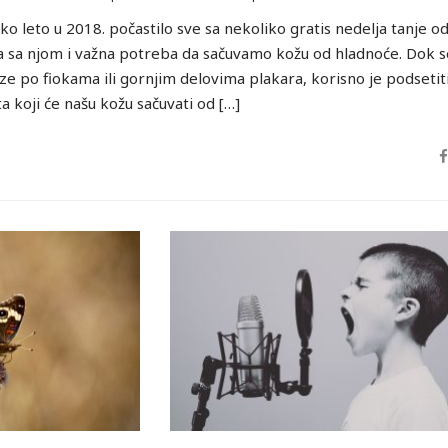
ko leto u 2018. počastilo sve sa nekoliko gratis nedelja tanje o
a sa njom i važna potreba da sačuvamo kožu od hladnoće. Dok s
laze po fiokama ili gornjim delovima plakara, korisno je podsetit
 koji će našu kožu sačuvati od […]