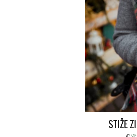
STIŽE Z
BY
OR