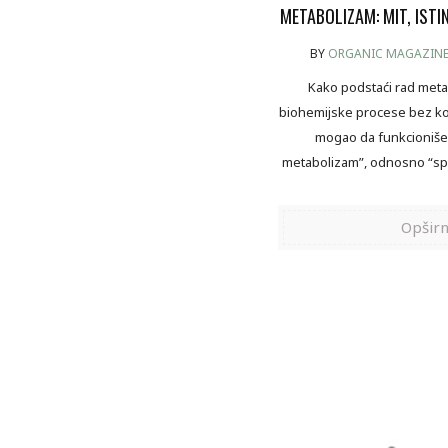
METABOLIZAM: MIT, ISTIN
BY
ORGANIC MAGAZIN
Kako podstaći rad meta
biohemijske procese bez ko
mogao da funkcioniše
metabolizam”, odnosno “spo
Opširn