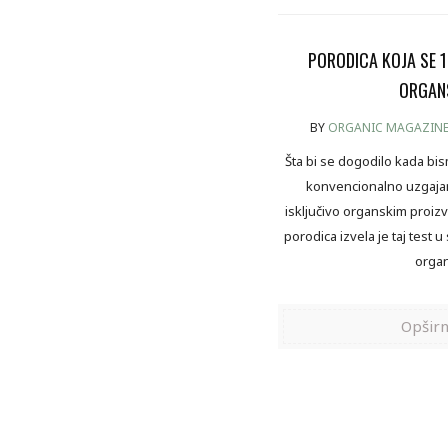
PORODICA KOJA SE 
ORGAN
BY
ORGANIC MAGAZIN
Šta bi se dogodilo kada bi
konvencionalno uzgajan
isključivo organskim proi
porodica izvela je taj test u
orga
Opširn