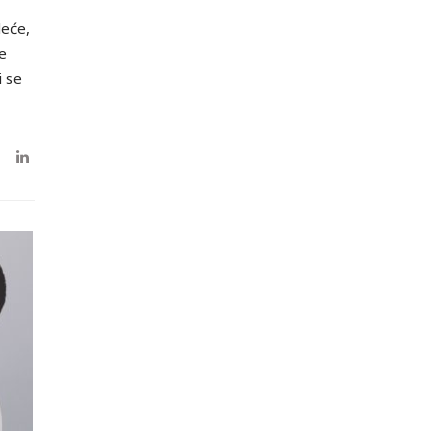
deće,
e
i se