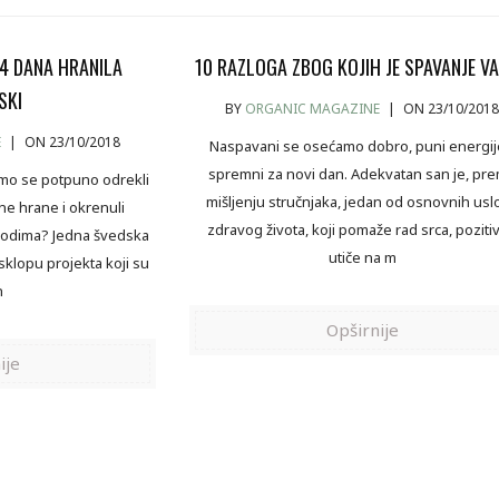
14 DANA HRANILA
10 RAZLOGA ZBOG KOJIH JE SPAVANJE V
SKI
BY
ORGANIC MAGAZINE
|
ON 23/10/201
E
|
ON 23/10/2018
Naspavani se osećamo dobro, puni energij
spremni za novi dan. Adekvatan san je, pr
smo se potpuno odrekli
mišljenju stručnjaka, jedan od osnovnih usl
e hrane i okrenuli
zdravog života, koji pomaže rad srca, poziti
zvodima? Jedna švedska
utiče na m
 sklopu projekta koji su
n
Opširnije
ije