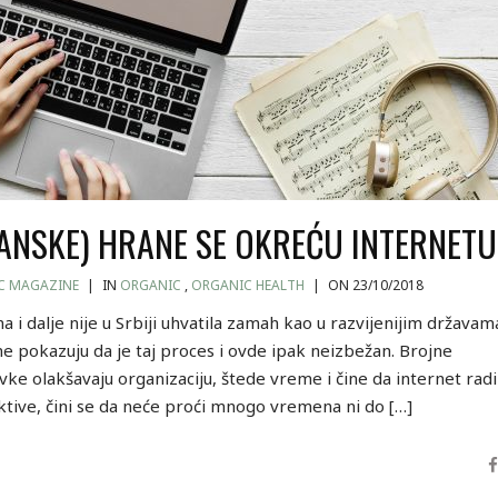
ANSKE) HRANE SE OKREĆU INTERNET
C MAGAZINE
|
IN
ORGANIC
,
ORGANIC HEALTH
|
ON 23/10/2018
a i dalje nije u Srbiji uhvatila zamah kao u razvijenijim državam
ne pokazuju da je taj proces i ovde ipak neizbežan. Brojne
ke olakšavaju organizaciju, štede vreme i čine da internet radi
ktive, čini se da neće proći mnogo vremena ni do […]