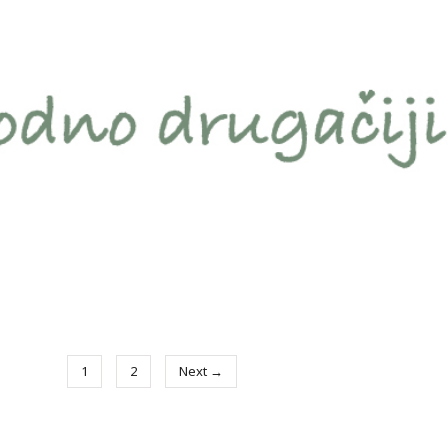
1
2
Next →