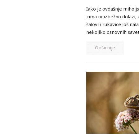
Iako je ovdašnje miholjs
zima neizbežno dolazi, 
šalovi i rukavice još na
nekoliko osnovnih saveta
Opširnije