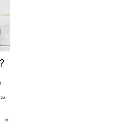
U?
a
 za