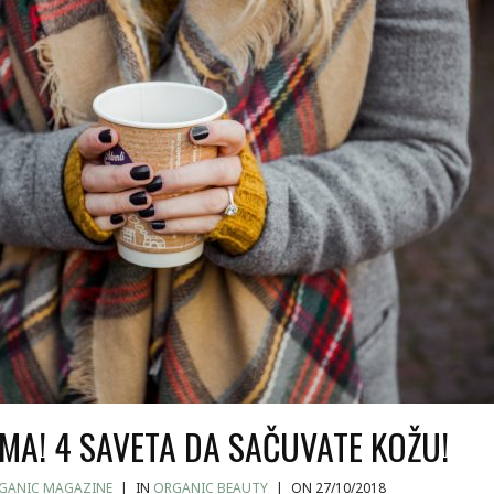
IMA! 4 SAVETA DA SAČUVATE KOŽU!
GANIC MAGAZINE
|
IN
ORGANIC BEAUTY
|
ON 27/10/2018