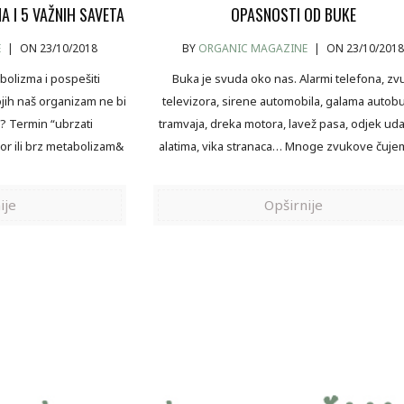
A I 5 VAŽNIH SAVETA
OPASNOSTI OD BUKE
E
|
ON 23/10/2018
BY
ORGANIC MAGAZINE
|
ON 23/10/201
bolizma i pospešiti
Buka je svuda oko nas. Alarmi telefona, zvu
jih naš organizam ne bi
televizora, sirene automobila, galama autobu
? Termin “ubrzati
tramvaja, dreka motora, lavež pasa, odjek ud
r ili brz metabolizam&
alatima, vika stranaca… Mnoge zvukove čuje
ije
Opširnije