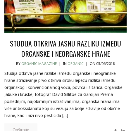
STUDIJA OTKRIVA JASNU RAZLIKU IZMEĐU
ORGANSKE I NEORGANSKE HRANE
BY
ORGANIC MAGAZINE
|
IN
ORGANIC
|
ON 05/06/2018
Studija otkriva jasne razlike između organske i neogranske
hrane straživanje prvo otkriva široku lepezu razlika između
organskog i konvencionalnog voća, povrća i žitarica. Organske
jabuke i kruške, fotograf David Sillitoe za Gardijan Prema
poslednjim, najobimnijim istraživanjima, organska hrana ima
više antioksidanata koji su vezuju za bolje zdravlje od obične
hrane, kao i niži nivo pesticida […]
Opširnije