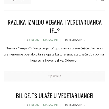
RAZLIKA IZMEĐU VEGANA I VEGETARIJANCA
JE…?
BY
ORGANIC MAGAZINE
|
ON 05/06/2018
Termini “vegani” i “vegetarijanci” godinama su sve češće oko nas i
vremenom je postalo pitanje opšte kulture znati šta znače oba pojma i
koje su njihove razlike. Odgovori
Opširnije
BIL GEJTS ULAŽE U VEGETARIJANCE!
BY
ORGANIC MAGAZINE
|
ON 05/06/2018