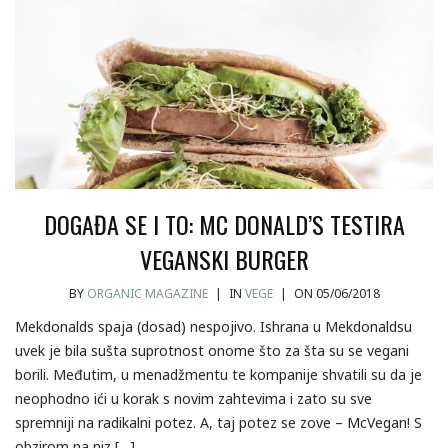
DOGAĐA SE I TO: MC DONALD’S TESTIRA
VEGANSKI BURGER
BY
ORGANIC MAGAZINE
|
IN
VEGE
|
ON 05/06/2018
Mekdonalds spaja (dosad) nespojivo. Ishrana u Mekdonaldsu
uvek je bila sušta suprotnost onome što za šta su se vegani
borili. Međutim, u menadžmentu te kompanije shvatili su da je
neophodno ići u korak s novim zahtevima i zato su sve
spremniji na radikalni potez. A, taj potez se zove – McVegan! S
obzirom na niz […]